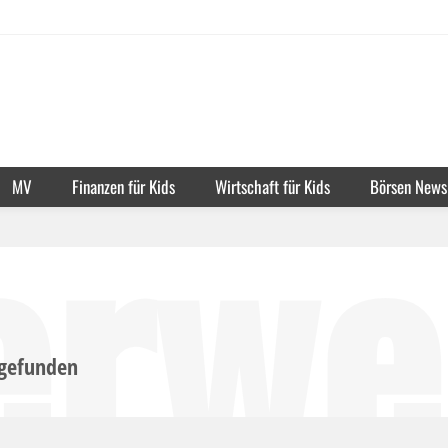
erwe
MV
Finanzen für Kids
Wirtschaft für Kids
Börsen News
gefunden