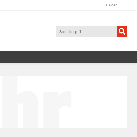
Fakten
hr