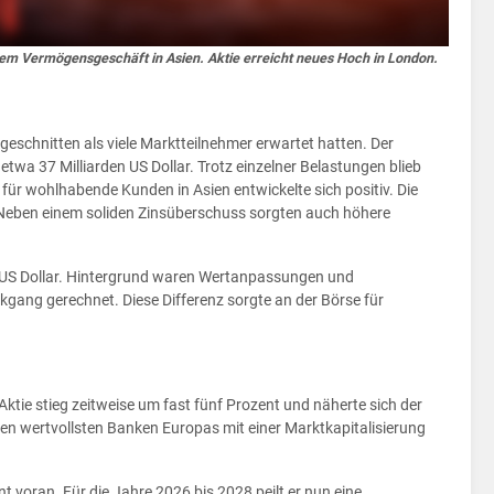
em Vermögensgeschäft in Asien. Aktie erreicht neues Hoch in London.
eschnitten als viele Marktteilnehmer erwartet hatten. Der
twa 37 Milliarden US Dollar. Trotz einzelner Belastungen blieb
r wohlhabende Kunden in Asien entwickelte sich positiv. Die
. Neben einem soliden Zinsüberschuss sorgten auch höhere
n US Dollar. Hintergrund waren Wertanpassungen und
gang gerechnet. Diese Differenz sorgte an der Börse für
tie stieg zeitweise um fast fünf Prozent und näherte sich der
den wertvollsten Banken Europas mit einer Marktkapitalisierung
voran. Für die Jahre 2026 bis 2028 peilt er nun eine