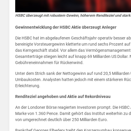
HSBC überzeugt mit robustem Gewinn, höherem Renditeziel und stark
Gewinnentwicklung der HSBC Aktie überzeugt Anleger
Die HSBC hat im abgelaufenen Geschäftsjahr operativ besser abg
bereinigte Vorsteuergewinn kletterte um rund sechs Prozent auf e
das Kerngeschäft stabil. Vor allem das Vermögensmanagement fü
Gesamterträge stiegen leicht auf knapp 69 Milliarden US Dollar
Gebühreneinnahmen für Rückenwind.
Unter dem Strich sank der Nettogewinn auf rund 20,5 Milliarde
Umbaukosten. Analysten hatten jedoch mit einem stärkeren Rück
Erleichterung.
Renditeziel angehoben und Aktie auf Rekordniveau
An der Londoner Börse reagierten Investoren prompt. Die HSBC Ak
Marke von 1.360 Pence. Damit gehört das Institut weiterhin zu 
von umgerechnet deutlich über 250 Milliarden Euro.
Bankchef Georges Elhedery treibt den Konzernumbau konsequent 