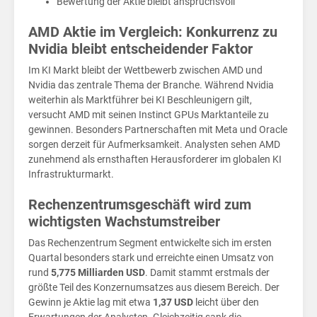
Rek
Bewertung der Aktie bleibt anspruchsvoll
AMD Aktie im Vergleich: Konkurrenz zu
Nvidia bleibt entscheidender Faktor
Im KI Markt bleibt der Wettbewerb zwischen AMD und
Nvidia das zentrale Thema der Branche. Während Nvidia
weiterhin als Marktführer bei KI Beschleunigern gilt,
versucht AMD mit seinen Instinct GPUs Marktanteile zu
gewinnen. Besonders Partnerschaften mit Meta und Oracle
sorgen derzeit für Aufmerksamkeit. Analysten sehen AMD
zunehmend als ernsthaften Herausforderer im globalen KI
Infrastrukturmarkt.
Rechenzentrumsgeschäft wird zum
wichtigsten Wachstumstreiber
Das Rechenzentrum Segment entwickelte sich im ersten
Quartal besonders stark und erreichte einen Umsatz von
rund
5,775 Milliarden USD
. Damit stammt erstmals der
größte Teil des Konzernumsatzes aus diesem Bereich. Der
Gewinn je Aktie lag mit etwa
1,37 USD
leicht über den