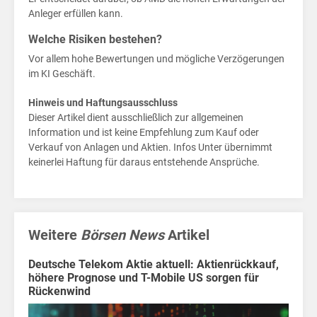
ent
Anleger erfüllen kann.
Home
Welche Risiken bestehen?
Politik
Vor allem hohe Bewertungen und mögliche Verzögerungen
im KI Geschäft.
Wirtschaft
Hinweis und Haftungsausschluss
Dieser Artikel dient ausschließlich zur allgemeinen
Sport
Information und ist keine Empfehlung zum Kauf oder
Verkauf von Anlagen und Aktien. Infos Unter übernimmt
Berlin
keinerlei Haftung für daraus entstehende Ansprüche.
MV
Finanzen
für
Weitere
Börsen News
Artikel
Kids
Deutsche Telekom Aktie aktuell: Aktienrückkauf,
höhere Prognose und T-Mobile US sorgen für
Wirtschaft
Rückenwind
für
Kids