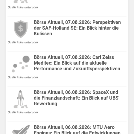
Fok
MV
Quelle: infos-unter.com
Finanzen
Börse Aktuell, 07.08.2026: Perspektiven
für
der SAF-Holland SE: Ein Blick hinter die
Kulissen
Kids
Quelle: infos-unter.com
Wirtschaft
für
Börse Aktuell, 07.08.2026: Carl Zeiss
Kids
Meditec: Ein Blick auf die aktuelle
Performance und Zukunftsperspektiven
Börsen
Quelle: infos-unter.com
News
Börse Aktuell, 06.08.2026: SpaceX und
Fakten
die Finanzlandschaft: Ein Blick auf UBS'
Bewertung
Quelle: infos-unter.com
Börse Aktuell, 06.08.2026: MTU Aero
Engines: Ein Blick auf die Entwicklungen