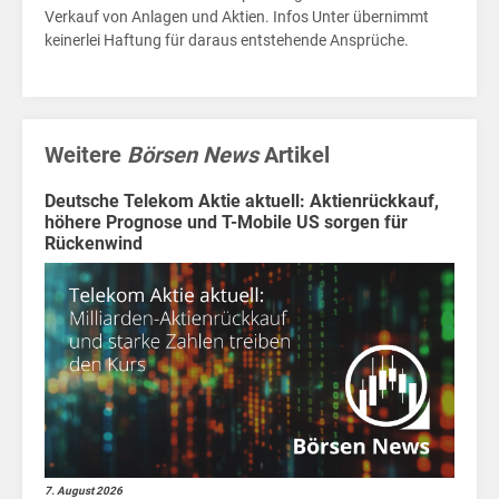
für
Verkauf von Anlagen und Aktien. Infos Unter übernimmt
Kids
keinerlei Haftung für daraus entstehende Ansprüche.
Wirtschaft
für
Kids
Weitere
Börsen News
Artikel
Börsen
Deutsche Telekom Aktie aktuell: Aktienrückkauf,
News
höhere Prognose und T-Mobile US sorgen für
Mär
Rückenwind
Fakten
7. August 2026