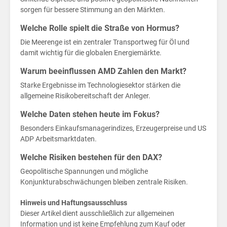
trei
sorgen für bessere Stimmung an den Märkten.
Welche Rolle spielt die Straße von Hormus?
Die Meerenge ist ein zentraler Transportweg für Öl und
damit wichtig für die globalen Energiemärkte.
Warum beeinflussen AMD Zahlen den Markt?
Home
Starke Ergebnisse im Technologiesektor stärken die
allgemeine Risikobereitschaft der Anleger.
Politik
Welche Daten stehen heute im Fokus?
die
Wirtschaft
Besonders Einkaufsmanagerindizes, Erzeugerpreise und US
ADP Arbeitsmarktdaten.
Sport
Welche Risiken bestehen für den DAX?
Geopolitische Spannungen und mögliche
Berlin
Konjunkturabschwächungen bleiben zentrale Risiken.
MV
Hinweis und Haftungsausschluss
Dieser Artikel dient ausschließlich zur allgemeinen
Finanzen
Information und ist keine Empfehlung zum Kauf oder