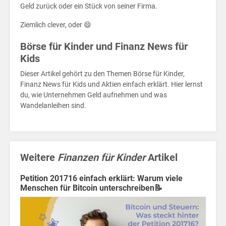
–
Home
Geld zurück oder ein Stück von seiner Firma.
Politik
Ziemlich clever, oder 😄
Börse für Kinder und Finanz News für
Wirtschaft
Kids
Sport
Dieser Artikel gehört zu den Themen Börse für Kinder,
Finanz News für Kids und Aktien einfach erklärt. Hier lernst
Berlin
du, wie Unternehmen Geld aufnehmen und was
Wandelanleihen sind.
MV
Finanzen
für
Weitere
Finanzen für Kinder
Artikel
Kids
Petition 201716 einfach erklärt: Warum viele
Wirtschaft
Menschen für Bitcoin unterschreiben📝
für
Kids