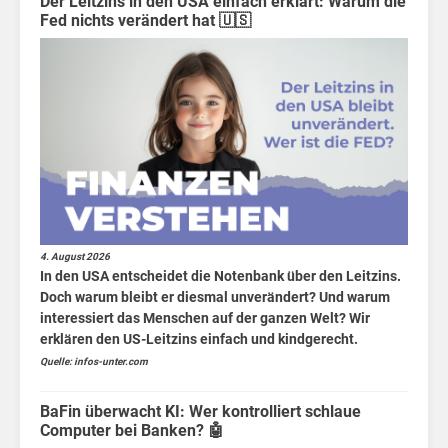
Wa
Der Leitzins in den USA einfach erklärt: Warum die
Fed nichts verändert hat 🇺🇸
Home
Politik
Wirtschaft
Sport
Berlin
4. August 2026
In den USA entscheidet die Notenbank über den Leitzins.
MV
Doch warum bleibt er diesmal unverändert? Und warum
interessiert das Menschen auf der ganzen Welt? Wir
Finanzen
erklären den US-Leitzins einfach und kindgerecht.
für
Quelle: infos-unter.com
Kids
BaFin überwacht KI: Wer kontrolliert schlaue
Wirtschaft
Computer bei Banken? 🤖
für