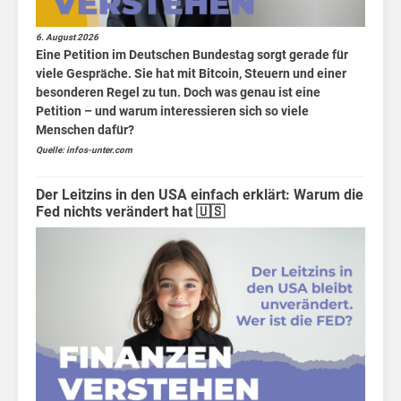
alle
Wirtschaft
6. August 2026
Eine Petition im Deutschen Bundestag sorgt gerade für
Sport
viele Gespräche. Sie hat mit Bitcoin, Steuern und einer
besonderen Regel zu tun. Doch was genau ist eine
Berlin
Petition – und warum interessieren sich so viele
Menschen dafür?
MV
Quelle: infos-unter.com
Finanzen
Der Leitzins in den USA einfach erklärt: Warum die
Fed nichts verändert hat 🇺🇸
für
Kids
Wirtschaft
für
Kids
Börsen
News