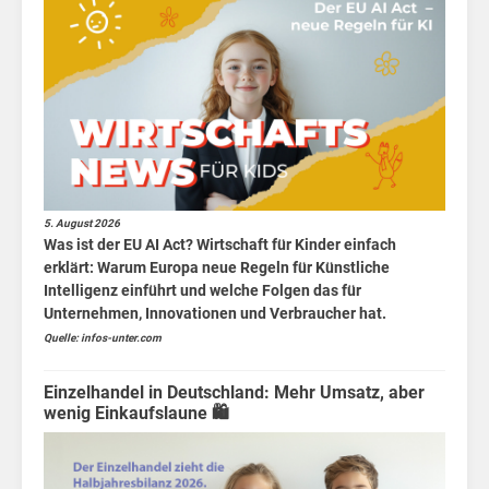
Wac
Home
Politik
Wirtschaft
Sport
5. August 2026
Berlin
Was ist der EU AI Act? Wirtschaft für Kinder einfach
erklärt: Warum Europa neue Regeln für Künstliche
MV
Intelligenz einführt und welche Folgen das für
Unternehmen, Innovationen und Verbraucher hat.
Finanzen
Quelle: infos-unter.com
für
Kids
Einzelhandel in Deutschland: Mehr Umsatz, aber
wenig Einkaufslaune 🛍️
Wirtschaft
für
Kids