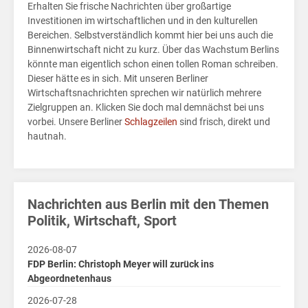
Erhalten Sie frische Nachrichten über großartige
MV
Investitionen im wirtschaftlichen und in den kulturellen
Bereichen. Selbstverständlich kommt hier bei uns auch die
Finanzen
Binnenwirtschaft nicht zu kurz. Über das Wachstum Berlins
für
könnte man eigentlich schon einen tollen Roman schreiben.
Kids
Dieser hätte es in sich. Mit unseren Berliner
Wirtschaftsnachrichten sprechen wir natürlich mehrere
Zielgruppen an. Klicken Sie doch mal demnächst bei uns
Wirtschaft
vorbei. Unsere Berliner
Schlagzeilen
sind frisch, direkt und
für
hautnah.
Kids
Börsen
News
Nachrichten aus Berlin mit den Themen
Politik, Wirtschaft, Sport
Fakten
2026-08-07
FDP Berlin: Christoph Meyer will zurück ins
Abgeordnetenhaus
2026-07-28