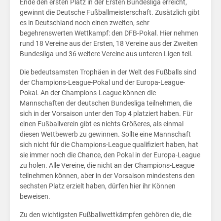
Ende den ersten Platz in der Ersten Bundesliga erreicht,
gewinnt die Deutsche Fußballmeisterschaft. Zusätzlich gibt
Wirtschaft
es in Deutschland noch einen zweiten, sehr
für
begehrenswerten Wettkampf: den DFB-Pokal. Hier nehmen
Kids
rund 18 Vereine aus der Ersten, 18 Vereine aus der Zweiten
Bundesliga und 36 weitere Vereine aus unteren Ligen teil.
Börsen
Die bedeutsamsten Trophäen in der Welt des Fußballs sind
News
der Champions-League-Pokal und der Europa-League-
Pokal. An der Champions-League können die
Fakten
Mannschaften der deutschen Bundesliga teilnehmen, die
sich in der Vorsaison unter den Top 4 platziert haben. Für
einen Fußballverein gibt es nichts Größeres, als einmal
diesen Wettbewerb zu gewinnen. Sollte eine Mannschaft
sich nicht für die Champions-League qualifiziert haben, hat
sie immer noch die Chance, den Pokal in der Europa-League
zu holen. Alle Vereine, die nicht an der Champions-League
teilnehmen können, aber in der Vorsaison mindestens den
sechsten Platz erzielt haben, dürfen hier ihr Können
beweisen.
Zu den wichtigsten Fußballwettkämpfen gehören die, die