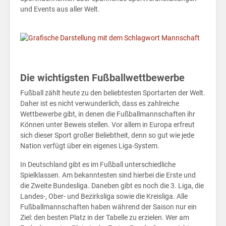
und Events aus aller Welt.
Home
Die wichtigsten Fußballwettbewerbe
Politik
Fußball zählt heute zu den beliebtesten Sportarten der Welt.
Daher ist es nicht verwunderlich, dass es zahlreiche
Wirtschaft
Wettbewerbe gibt, in denen die Fußballmannschaften ihr
Können unter Beweis stellen. Vor allem in Europa erfreut
Sport
sich dieser Sport großer Beliebtheit, denn so gut wie jede
Nation verfügt über ein eigenes Liga-System.
Berlin
In Deutschland gibt es im Fußball unterschiedliche
Spielklassen. Am bekanntesten sind hierbei die Erste und
MV
die Zweite Bundesliga. Daneben gibt es noch die 3. Liga, die
Landes-, Ober- und Bezirksliga sowie die Kreisliga. Alle
Finanzen
Fußballmannschaften haben während der Saison nur ein
für
Ziel: den besten Platz in der Tabelle zu erzielen. Wer am
Kids