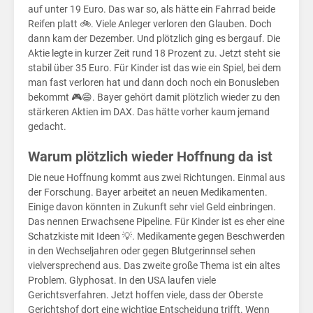
Bay
auf unter 19 Euro. Das war so, als hätte ein Fahrrad beide
Reifen platt 🚲. Viele Anleger verloren den Glauben. Doch
dann kam der Dezember. Und plötzlich ging es bergauf. Die
Aktie legte in kurzer Zeit rund 18 Prozent zu. Jetzt steht sie
stabil über 35 Euro. Für Kinder ist das wie ein Spiel, bei dem
man fast verloren hat und dann doch noch ein Bonusleben
bekommt 🎮😄. Bayer gehört damit plötzlich wieder zu den
stärkeren Aktien im DAX. Das hätte vorher kaum jemand
gedacht.
Warum plötzlich wieder Hoffnung da ist
Die neue Hoffnung kommt aus zwei Richtungen. Einmal aus
der Forschung. Bayer arbeitet an neuen Medikamenten.
Einige davon könnten in Zukunft sehr viel Geld einbringen.
Das nennen Erwachsene Pipeline. Für Kinder ist es eher eine
Schatzkiste mit Ideen 💡. Medikamente gegen Beschwerden
in den Wechseljahren oder gegen Blutgerinnsel sehen
vielversprechend aus. Das zweite große Thema ist ein altes
Problem. Glyphosat. In den USA laufen viele
Gerichtsverfahren. Jetzt hoffen viele, dass der Oberste
Gerichtshof dort eine wichtige Entscheidung trifft. Wenn