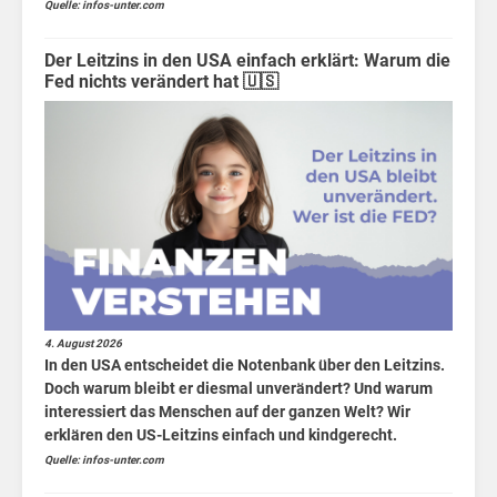
ein
Quelle: infos-unter.com
Berlin
Der Leitzins in den USA einfach erklärt: Warum die
Fed nichts verändert hat 🇺🇸
MV
Finanzen
für
Kids
Wirtschaft
für
Kids
4. August 2026
Börsen
In den USA entscheidet die Notenbank über den Leitzins.
News
Doch warum bleibt er diesmal unverändert? Und warum
interessiert das Menschen auf der ganzen Welt? Wir
Fakten
erklären den US-Leitzins einfach und kindgerecht.
Quelle: infos-unter.com