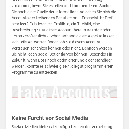
soz
Wirtschaft
vorkommt, bevor Sie es teilen und kommentieren. Suchen
Sie nach einer Quelle der Information und sehen Sie sich die
Sport
Accounts der treibenden Benutzer an – Erscheint ihr Profil
sehr leer? Existieren ein Profilbild, ein Titelbild, eine
Berlin
Beschreibung? Hat dieser Account bereits Beiträge oder
Fotos veröffentlicht? Schon anhand dieser Aspekte lassen
MV
sich teils Antworten finden, ob Sie diesem Account
Vertrauen schenken können oder nicht. Dennoch werden
Finanzen
Sie nicht jeden Social Bot entlarven können. Besonders in
für
Zukunft, wenn Bots noch optimierter und eigenständiger
Kids
werden, könnte es schwierig sein, die gut programmierten
Programme zu entdecken.
Wirtschaft
für
Kids
Börsen
News
Keine Furcht vor Social Media
Fakten
Soziale Medien bieten viele Möglichkeiten der Vernetzung.