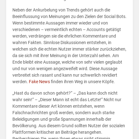
den
Neben der Ankurbelung von Trends gehört auch die
Beeinflussung von Meinungen zu den Zielen der Social Bots.
Wenn bestimmte Aussagen immer wieder und von
verschiedenen – vermeintlich echten – Accounts getätigt
werden, verdrängen sie die ehrlichen Kommentare und
wahren Fakten. Sinnlose Diskussionen entstehen, in
welchen sich die echten Nutzer immer stärker zurückziehen,
da sie sich mit ihrer Meinung in der Unterzahl sehen. Am
Ende bleibt eine Aussage, welche von sehr vielen geglaubt
und nur von wenigen angezweifelt wird. Diese Aussage
verbreitet sich rasant und kann nur schwerlich revidiert
werden.
Fake News
finden ihren Weg in unsere Köpfe.
„Hast du davon schon gehört?“ – „Das kann doch nicht
wahr sein!“ – „Dieser Mann ist echt das Letzte!“ Nicht nur
Kommentare dieser Art können entstehen, wenn
Home
Falschnachrichten groß werden, sondern auch starke
Beleidigungen und große Spannungen innerhalb der
Politik
Bevölkerung. Aus diesem Grund sollten Nutzer der sozialen
Plattformen kritischer an Beiträge herangehen.
Recherchieren Sie, wenn Ihnen etwas nicht stimmig